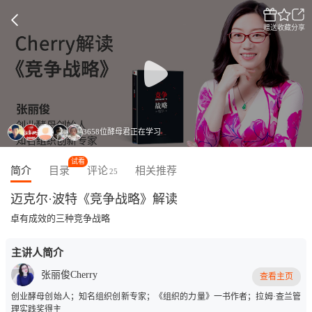
赠送
收藏
分享
3658位酵母君正在学习
试看
简介
目录
评论
相关推荐
25
迈克尔·波特《竞争战略》解读
卓有成效的三种竞争战略
主讲人简介
张丽俊Cherry
查看主页
创业酵母创始人；知名组织创新专家；《组织的力量》一书作者；拉姆·查兰管
理实践奖得主