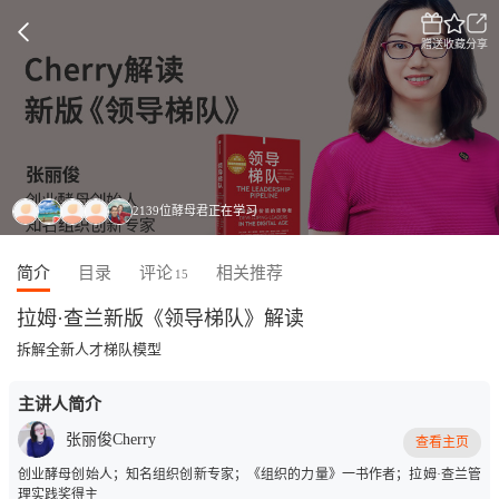
赠送
收藏
分享
2139位酵母君正在学习
简介
目录
评论
相关推荐
15
拉姆·查兰新版《领导梯队》解读
拆解全新人才梯队模型
主讲人简介
张丽俊Cherry
查看主页
创业酵母创始人；知名组织创新专家；《组织的力量》一书作者；拉姆·查兰管
理实践奖得主