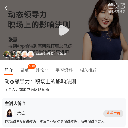
赠送
收藏
分享
3444位酵母君正在学习
试看
简介
目录
评论
学习资料
相关推荐
40
动态领导力：职场上的影响法则
每个人，都能成为职场领袖
主讲人简介
张慧
查看主页
TEDx讲者&演讲教练；资深企业家双语演讲教练；功夫演讲创始人