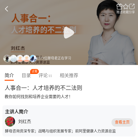
赠送
收藏
分享
6573位酵母君正在学习
试看
简介
目录
评论
相关推荐
11
人事合一：人才培养的不二法则
教你如何找到和培养企业需要的人才！
主讲人简介
刘红杰
查看主页
酵母咨询资深专家；战略与组织发展专家；前阿里健康人力资源总监