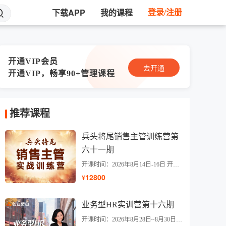
下载APP
我的课程
登录/注册
开通VIP会员
去开通
开通VIP，畅享90+管理课程
推荐课程
兵头将尾销售主管训练营第
六十一期
长
俞头读经典
直播精选
付费专栏
实物
开课时间：2026年8月14日-16日 开课地点：杭州
12800
¥
业务型HR实训营第十六期
开课时间：2026年8月28日~8月30日 开课地点：杭州