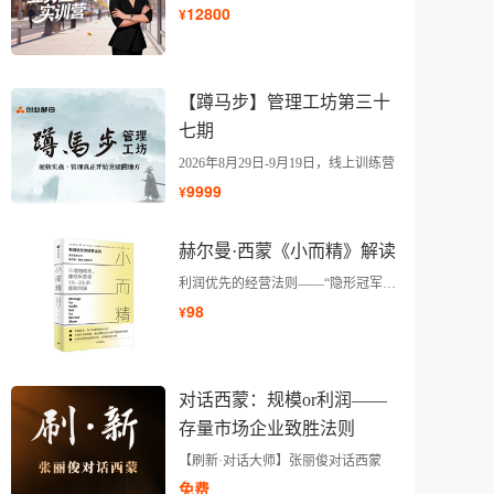
12800
¥
【蹲马步】管理工坊第三十
七期
2026年8月29日-9月19日，线上训练营
9999
¥
赫尔曼·西蒙《小而精》解读
利润优先的经营法则——“隐形冠军之父”赫尔曼·西蒙
98
¥
对话西蒙：规模or利润——
存量市场企业致胜法则
【刷新·对话大师】张丽俊对话西蒙
免费