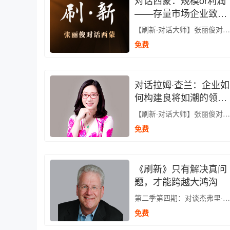
对话西蒙：规模or利润
——存量市场企业致胜
法则
【刷新·对话大师】张丽俊对话西蒙
免费
对话拉姆·查兰：企业如
何构建良将如潮的领导
梯队？
【刷新·对话大师】张丽俊对话拉姆·查兰
免费
《刷新》只有解决真问
题，才能跨越大鸿沟
第二季第四期：对谈杰弗里·摩尔
免费