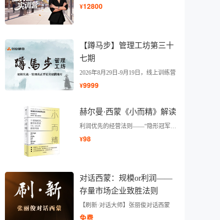
12800
¥
【蹲马步】管理工坊第三十
七期
2026年8月29日-9月19日，线上训练营
9999
¥
赫尔曼·西蒙《小而精》解读
利润优先的经营法则——“隐形冠军之父”赫尔曼·西蒙
98
¥
对话西蒙：规模or利润——
存量市场企业致胜法则
【刷新·对话大师】张丽俊对话西蒙
免费