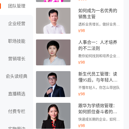
团队管理
如何成为一名优秀的
销售主管
企业经营
透析业务增长，做好业务底层架构建设
98
¥
职场技能
人事合一：人才培养
的不二法则
教你如何找到和培养企业需要的人才！
营销增长
98
¥
新生代员工管理：读
俞头读经典
懂95后，与年轻人一
起成事
不懂年轻人，你怎么带团队
直播精选
98
¥
跟华为学绩效管理：
付费专栏
如何抓住奋斗者的
心、保住企业未来的
快速成长期的企业，如何做好绩效管理
命
98
¥