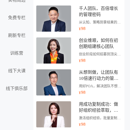
实物周边
千人团队、百倍增长
的管理密码
免费专栏
从认知、策略到拿结果的背后逻辑和实战案例
98
¥
刷新专栏
创业维艰，如何在初
创期组建核心团队
训练营
创业阶段如何招募到顶尖人才？怎么样做才能提高招聘成功率？
98
¥
线下大课
从想到做，让团队有
10倍速行动力的管理
课
用好POA，解决团队不想做、不会做、不去做
线下俱乐部
98
¥
用成功复制成功：做
好组织经验萃取，为
企业和员工双赋能
激活组织经验，批量复制团队能力
98
¥