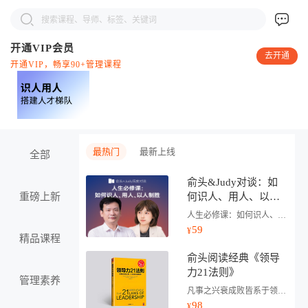
开通VIP会员
去开通
开通VIP，畅享90+管理课程
最热门
最新上线
全部
俞头&Judy对谈：如
重磅上新
何识人、用人、以人
制胜
人生必修课：如何识人、用人、以人制胜
59
¥
精品课程
俞头阅读经典《领导
力21法则》
管理素养
凡事之兴衰成败皆系于领导力
98
¥