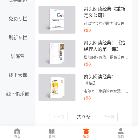
实物周边
俞头阅读经典《重新
定义公司》
免费专栏
可以学会的谷歌内部管理、运营方法
98
¥
刷新专栏
俞头阅读经典：《给
经理人的第一课》
训练营
增加职场价值，提高管理产能
98
¥
线下大课
俞头阅读经典：
《赢》
韦尔奇一生的管理智慧，比尔·盖茨等强力推荐
线下俱乐部
98
¥
共 9 条
上一页
下一页
首页
读书
听课
我的