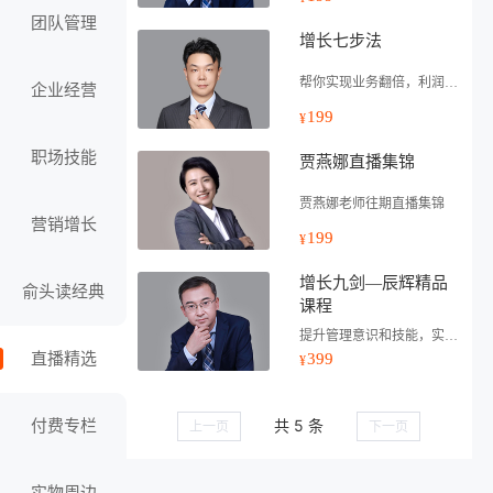
团队管理
增长七步法
帮你实现业务翻倍，利润率提升100%
企业经营
199
¥
职场技能
贾燕娜直播集锦
贾燕娜老师往期直播集锦
营销增长
199
¥
增长九剑—辰辉精品
俞头读经典
课程
提升管理意识和技能，实现组织效能的飞跃
直播精选
399
¥
共 5 条
付费专栏
上一页
下一页